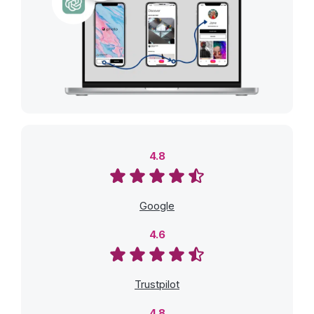
4.8
Google
4.6
Trustpilot
4.8