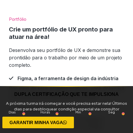
Portfólio
Crie um portfólio de UX pronto para
atuar na área!
Desenvolva seu portfólio de UX e demonstre sua
prontidão para o trabalho por meio de um projeto
completo.
Figma, a ferramenta de design da indústria
Por meio de seus projetos práticos, você dominará
DUPLA CERTIFICAÇÃO QUE TE IMPULSIONA
a ferramenta de design padrão do setor.
A próxima turma irá começar e você precisa estar nela! Últimos
Feedback personalizado
dias para desbloquear condição especial via consultor
Dias
Horas
Min
Seg
Seu mentor de carreira lhe dará feedback
GARANTIR MINHA VAGA
personalizado sobre projetos e portfólios.